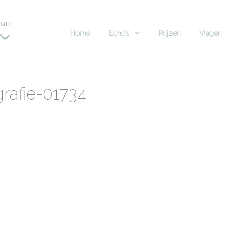
Home
Echo’s
Prijzen
Vragen
rafie-01734