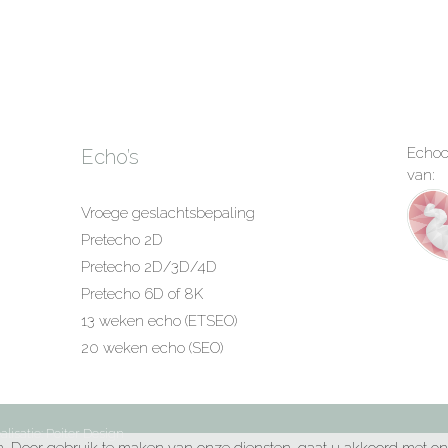
Echoc
Echo’s
van:
Vroege geslachtsbepaling
Pretecho 2D
Pretecho 2D/3D/4D
Pretecho 6D of 8K
13 weken echo (ETSEO)
20 weken echo (SEO)
lisatie:
Poiter Design